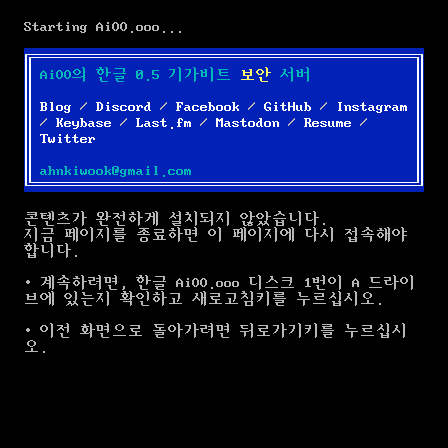
Starting AiOO.ooo...
AiOO의 한글 0.5 기가비트
보안
서버
Blog
/
Discord
/
Facebook
/
GitHub
/
Instagram
/
Keybase
/
Last.fm
/
Mastodon
/
Resume
/
Twitter
ahnkiwook@gmail.com
콘텐츠가 완전하게 설치되지 않았습니다.
지금 페이지를 종료하면 이 페이지에 다시 접속해야
합니다.
• 계속하려면, 한글 AiOO.ooo 디스크 1번이 A 드라이
브에 있는지 확인하고 새로고침키를 누르십시오.
• 이전 화면으로 돌아가려면 뒤로가기키를 누르십시
오.